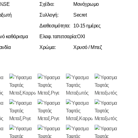
0%SE
Σχέδιο:
Μονόχρωμο
αξωτή
Συλλογή:
Secret
Διαθεσιμότητα:
10-15 ημέρες
γνό καθάρισμα
Ελαφ. ταπετσαρία:
ΟΧΙ
ανδία
Χρώμα:
Χρυσό / Μπεζ