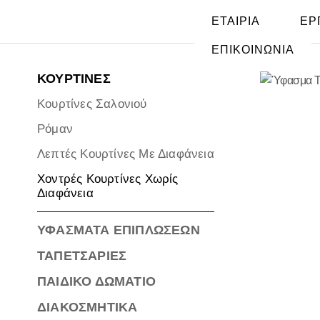
ΕΤΑΙΡΙΑ
ΕΡ
ΕΠΙΚΟΙΝΩΝΙΑ
ΚΟΥΡΤΊΝΕΣ
ΕΤΑΙΡΙΑ
Κουρτίνες Σαλονιού
ΣΧΕΤΙΚΑ
Ρόμαν
ΜΕ
Λεπτές Κουρτίνες Με Διαφάνεια
ΕΜΑΣ
ΥΠΗΡΕΣΙΕΣ
Χοντρές Κουρτίνες Χωρίς
Διαφάνεια
ΠΕΛΑΤΕΣ
ΙΣΤΟΛΟΓΙΟ
ΥΦΆΣΜΑΤΑ ΕΠΙΠΛΏΣΕΩΝ
ΝΕΑ
ΤΑΠΕΤΣΑΡΊΕΣ
ΕΡΓΑ
ΠΑΙΔΙΚΌ ΔΩΜΆΤΙΟ
Beach
Clubs
ΔΙΑΚΟΣΜΗΤΙΚΆ