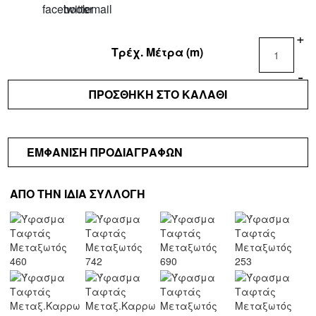
Εστιατόρια
&
+
Μπαρ
Τρέχ. Μέτρα (m)
Σπα
-
Κατοικίες
ΠΡΟΣΘΗΚΗ ΣΤΟ ΚΑΛΑΘΙ
Ξενοδοχεία
Σκάφη
ΕΜΦΑΝΙΣΗ ΠΡΟΔΙΑΓΡΑΦΩΝ
ΟΙΚΟΙ
ΚΑΤΑΣΤΗΜΑΤΑ
ΑΠΟ ΤΗΝ ΙΔΙΑ ΣΥΛΛΟΓΗ
ESHOP
ΚΟΥΡΤΙΝΕΣ
ΥΦΑΣΜΑΤΑ
ΕΠΙΠΛΩΣΕΩΝ
ΤΑΠΕΤΣΑΡΙΕΣ
ΠΑΙΔΙΚΟ