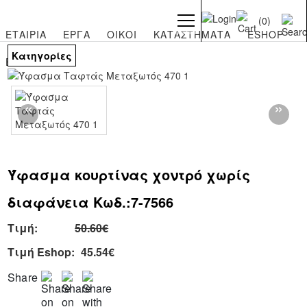
(0)
ΕΤΑΙΡΙΑ
ΕΡΓΑ
ΟΙΚΟΙ
ΚΑΤΑΣΤΗΜΑΤΑ
ESHOP
Κατηγορίες
ΕΠΙΚΟΙΝΩΝΙΑ
ΕΤΑΙΡΙΑ
ΣΧΕΤΙΚΑ
ΜΕ
ΕΜΑΣ
ΥΠΗΡΕΣΙΕΣ
Ύφασμα κουρτίνας χοντρό χωρίς
ΠΕΛΑΤΕΣ
διαφάνεια Κωδ.:
7-7566
ΙΣΤΟΛΟΓΙΟ
Τιμή:
50.60€
ΝΕΑ
Τιμή Eshop:
45.54€
ΕΡΓΑ
Beach
Share
Clubs