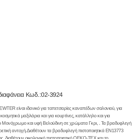
διαφάνεια Κωδ.:
02-3924
ER είναι ιδανικό για ταπετσαρίες καναπέδων σαλονιού, για
κοσμητικά μαξιλάρια και για κουρτίνες, κατάλληλο και για
ιο Μονόχρωμο και υφή Βελούδινη σε χρώματα Γκρι, . Τα βραδυφλεγή
ρετική αντοχή.Διαθέτουν τα βραδυφλεγή πιστοποιητικά EN13773
ης, διαθέτουν οικολογικό πιστοποιητικό OEKO-TEX και το