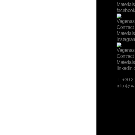
T.:
+30 2
info @ v