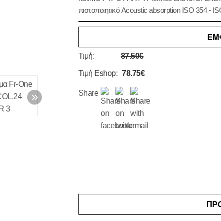
πιστοποιητικό Acoustic absorption ISO 354 - IS
ΕΜ
Τιμή:
87.50€
Τιμή Eshop:
78.75€
Share
ΠΡ