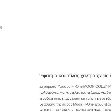
CS
Ύφασμα κουρτίνας χοντρό χωρίς 
Ξεχωριστό Ύφασμα Fr-One MOON COL.24 PEWT
πολυθρόνες, για καρέκλες τραπεζαρίας,για δια
ξενοδοχειακή, επαγγελματική χρήση, με σχέδ
υφάσματα της σειράς Moon Fr-One έχουν εξαι
καιIMO FTPC PART 7: Textiles and films. Επίσ