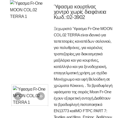
Ύφασμα κουρτίνας
χοντρό χωρίς διαφάνεια
Κωδ.:
02-3902
Ξεχωριστό Ύφασμα Fr-One MOON
COL.02 TERRA είναι ιδανικό για
ταπετσαρίες καναπέδων σαλονιού,
για πολυθρόνες, για καρέκλες
τραπεζαρίας,για διακοσμητικά
μαξιλάρια και για κουρτίνες,
κατάλληλο και για ξενοδοχειακή,
επαγγελματική χρήση, με σχέδιο
Μονόχρωμο και υφή Βελούδινη σε
χρώματα Κόκκινο, . Τα βραδυφλεγή
υφάσματα της σειράς Moon Fr-One
έχουν εξαιρετική αντοχή.Διαθέτουν
τα βραδυφλεγή πιστοποιητικά
EN13773 καιIMO FTPC PART 7:
Textiles and films. Επίσης, διαθέτουν