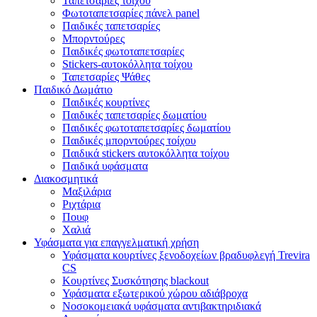
Ταπετσαρίες τοίχου
Φωτοταπετσαρίες πάνελ panel
Παιδικές ταπετσαρίες
Μπορντούρες
Παιδικές φωτοταπετσαρίες
Stickers-αυτοκόλλητα τοίχου
Ταπετσαρίες Ψάθες
Παιδικό Δωμάτιο
Παιδικές κουρτίνες
Παιδικές ταπετσαρίες δωματίου
Παιδικές φωτοταπετσαρίες δωματίου
Παιδικές μπορντούρες τοίχου
Παιδικά stickers αυτοκόλλητα τοίχου
Παιδικά υφάσματα
Διακοσμητικά
Μαξιλάρια
Ριχτάρια
Πουφ
Χαλιά
Υφάσματα για επαγγελματική χρήση
Υφάσματα κουρτίνες ξενοδοχείων βραδυφλεγή Trevira
CS
Κουρτίνες Συσκότησης blackout
Υφάσματα εξωτερικού χώρου αδιάβροχα
Νοσοκομειακά υφάσματα αντιβακτηριδιακά