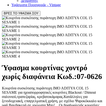
Δερματίνες
Υφάσματα Προσφοράς - Vintage
ΒΡΕΣ ΤΟ ΥΦΑΣΜΑ ΣΟΥ
Ύφασμα κουρτίνας χοντρό
χωρίς διαφάνεια Κωδ.:
07-0626
Κουρτίνα συσκότισης πυράντοχη IMO ADITYA COL 15
SESAME για ηχοαπορροφητικές κουρτίνες Blackout / Dimout
σαλονιού,τραπεζαρίας, κρεβατοκάμαρας.Κατάλληλες για
ξενοδοχειακή, επαγγελματική χρήση, με σχέδιο Ψαροκόκκαλο και
υφή Βαμβακερή σε χρώματα Μπεζ, . Οι βραδυφλεγής κουρτίνες