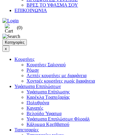
ΒΡΕΣ ΤΟ ΥΦΑΣΜΑ ΣΟΥ
ΕΠΙΚΟΙΝΩΝΙΑ
(0)
Κατηγορίες
x
Κουρτίνες
Κουρτίνες Σαλονιού
Ρόμαν
Λεπτές κουρτίνες με διαφάνεια
Χοντρές κουρτίνες χωρίς διαφάνεια
Υφάσματα Επιπλώσεων
Υφάσματα Επίπλωσης
Καρέκλα Τραπεζαρίας
Πολυθρόνα
Καναπές
Βελούδο Ύφασμα
Υφάσματα Επιπλώσεων Φλοράλ
Κάλυμμα Κρεββατιού
Ταπετσαρίες