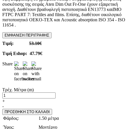
συσκότισης της σειράς Aten Dim Out Fr-One έχουν εξαιρετική
αντοχή. Διαθέτουν βραδυφλεγή πιστοποιητικά EN13773 καιIMO
FTPC PART 7: Textiles and films. Επίσης, διαθέτουν οικολογικό
πιστοποιητικό OEKO-TEX και Acoustic absorption ISO 354 - ISO
11654 .
ΕΜΦΑΝΙΣΗ ΠΕΡΙΓΡΑΦΗΣ
Τιμή:
53.10€
Τιμή Eshop:
47.79€
Share
Τρέχ. Μέτρα (m)
+
-
ΠΡΟΣΘΗΚΗ ΣΤΟ ΚΑΛΑΘΙ
Φάρδος:
1.50 μέτρα
Ύφος:
Μοντέρνο