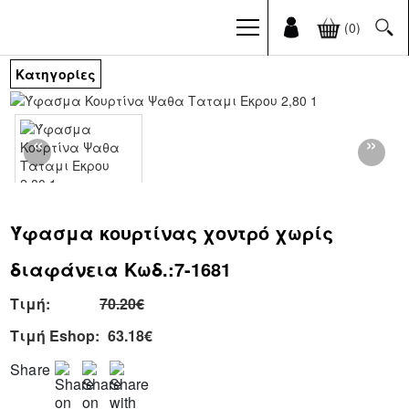
(0)
Κατηγορίες
ΕΤΑΙΡΙΑ
ΣΧΕΤΙΚΑ
ΜΕ
ΕΜΑΣ
ΥΠΗΡΕΣΙΕΣ
Ύφασμα κουρτίνας χοντρό χωρίς
ΠΕΛΑΤΕΣ
διαφάνεια Κωδ.:
7-1681
ΙΣΤΟΛΟΓΙΟ
Τιμή:
70.20€
ΝΕΑ
Τιμή Eshop:
63.18€
ΕΡΓΑ
Beach
Share
Clubs