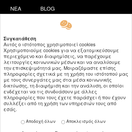
ΔΩΜΑΤΙΟ
ΝΕΑ
BLOG
ΔΙΑΚΟΣΜΗΤΙΚΑ
ΥΦΑΣΜΑΤΑ
FOLLOW US:
ΕΠΑΓΓΕΛΜΑΤΙΚΗΣ
T.:
+30 210 6120277
Συγκατάθεση
ΧΡΗΣΗ
info @ vagenas.eu
Αυτός ο ιστότοπος χρησιμοποιεί cookies
ΠΡΟΣΦΟΡΕΣ
Χρησιμοποιούμε cookies για να εξατομικεύσουμε
περιεχόμενο και διαφημίσεις, να παρέχουμε
VINTAGE
Όροι Χρήσης | Πολιτική Απορρήτου
λειτουργίες κοινωνικών μέσων και να αναλύουμε
ΒΡΕΣ
την επισκεψιμότητά μας. Μοιραζόμαστε επίσης
πληροφορίες σχετικά με τη χρήση του ιστότοπού μας
ΤΟ
με τους συνεργάτες μας στα μέσα κοινωνικής
ΥΦΑΣΜΑ
δικτύωσης, τη διαφήμιση και την ανάλυση, οι οποίοι
ΑΡ.ΓΕΜΗ 000674201000
ενδέχεται να τις συνδυάσουν με άλλες
ΣΟΥ
Copyright © 2019 -
2026
ΒΑΓΕΝΑΣ Α.Ε.,
πληροφορίες που τους έχετε παράσχει ή που έχουν
ΕΠΙΚΟΙΝΩΝΙΑ
All rights reserved
συλλέξει από τη χρήση των υπηρεσιών τους από
εσάς.
Αποδοχή όλων
Αποκλεισμός όλων