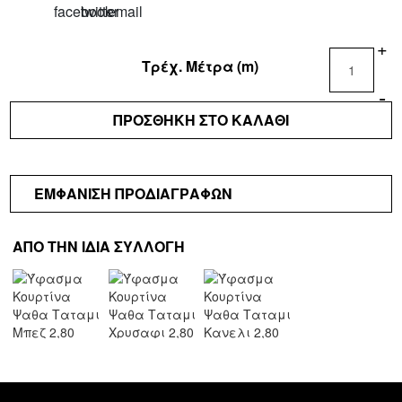
Εστιατόρια
&
+
Μπαρ
Τρέχ. Μέτρα (m)
Σπα
-
Κατοικίες
ΠΡΟΣΘΗΚΗ ΣΤΟ ΚΑΛΑΘΙ
Ξενοδοχεία
Σκάφη
ΕΜΦΑΝΙΣΗ ΠΡΟΔΙΑΓΡΑΦΩΝ
ΟΙΚΟΙ
ΚΑΤΑΣΤΗΜΑΤΑ
ΑΠΟ ΤΗΝ ΙΔΙΑ ΣΥΛΛΟΓΗ
ESHOP
ΚΟΥΡΤΙΝΕΣ
ΥΦΑΣΜΑΤΑ
ΕΠΙΠΛΩΣΕΩΝ
ΤΑΠΕΤΣΑΡΙΕΣ
ΠΑΙΔΙΚΟ