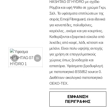
HASHTAG 07 HYDRO με σχέδιο
Ρόμβοι και υφή Ψάθα σε χρώμα Γκρι,
Σιέλ. Τα υφάσματα επιπλώσεων της
σειράς Emoji Fibreguard, είναι ιδανικά
για καναπέδες, πολυθρόνες,
καρέκλες , ακόμα και για κουρτίνες.
Καθαρίζονται εξαιρετικά εύκολα από
λεκέδες από καφέ, λάδι, κέτσαπ και
μελάνι. Είναι πολυ υψηλής αντοχής
για χρήση σε επαγγελματικούς
χώρους όπως ξενοδοχεία και
εστιατόρια. Υφάσματα βραδυφλεγή
με πιστοποιητικό BS5852 source 0.
Διαθέτουν οικολογικό πιστοποιητικό
OEKO-TEX.
ΕΜΦΑΝΙΣΗ
ΠΕΡΙΓΡΑΦΗΣ