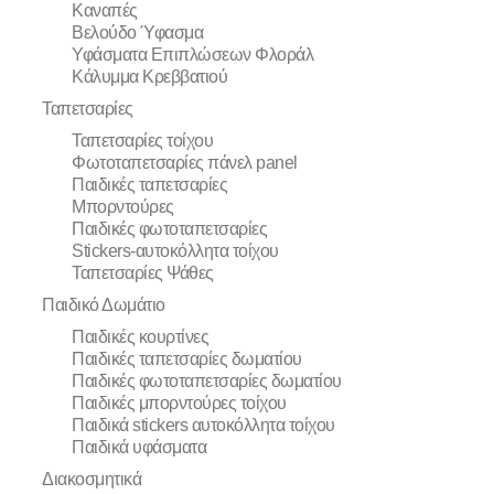
Καναπές
Βελούδο Ύφασμα
Υφάσματα Επιπλώσεων Φλοράλ
Κάλυμμα Κρεββατιού
Ταπετσαρίες
Ταπετσαρίες τοίχου
Φωτοταπετσαρίες πάνελ panel
Παιδικές ταπετσαρίες
Μπορντούρες
Παιδικές φωτοταπετσαρίες
Stickers-αυτοκόλλητα τοίχου
Ταπετσαρίες Ψάθες
Παιδικό Δωμάτιο
Παιδικές κουρτίνες
Παιδικές ταπετσαρίες δωματίου
Παιδικές φωτοταπετσαρίες δωματίου
Παιδικές μπορντούρες τοίχου
Παιδικά stickers αυτοκόλλητα τοίχου
Παιδικά υφάσματα
Διακοσμητικά