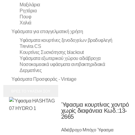
Μαξιλάρια
Ριχτάρια
Πουφ
Χαλιά
Υφάσματα για επαγγελματική χρήση
Υφάσματα κουρτίνες ξενοδοχείων βραδυφλεγή
Trevira CS
Κουρτίνες Συσκότησης blackout
Υφάσματα εξωτερικού χώρου αδιάβροχα
Νοσοκομειακά υφάσματα αντιβακτηριδιακά
Δερματίνες
Υφάσματα Προσφοράς - Vintage
ΒΡΕΣ ΤΟ ΥΦΑΣΜΑ ΣΟΥ
Ύφασμα κουρτίνας χοντρό
χωρίς διαφάνεια Κωδ.:
13-
2665
Αδιάβροχο Μπόχο Ύφασμα