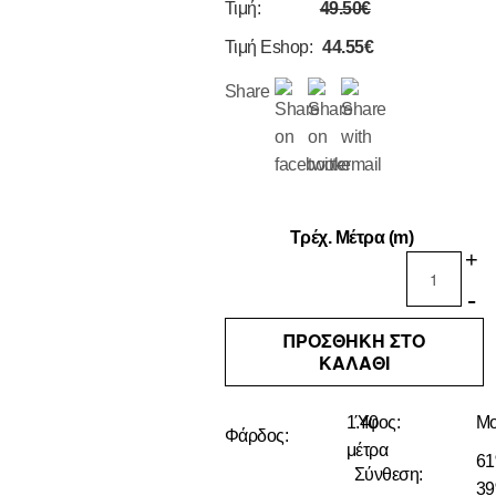
Τιμή:
49.50€
Τιμή Eshop:
44.55€
Share
Τρέχ. Μέτρα (m)
+
-
ΠΡΟΣΘΗΚΗ ΣΤΟ
ΚΑΛΑΘΙ
1.40
Ύφος:
Μο
Φάρδος:
μέτρα
6
Σύνθεση:
3