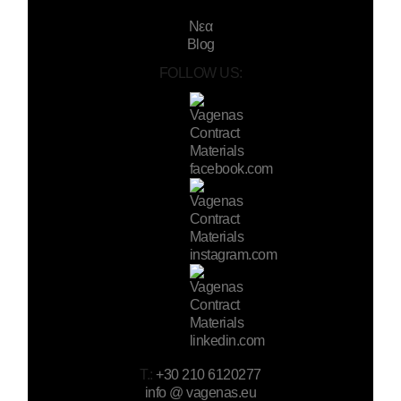
Νεα
Blog
FOLLOW US:
T.:
+30 210 6120277
info @ vagenas.eu