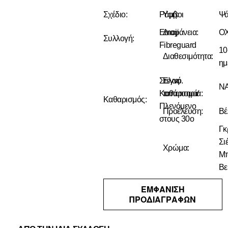
Σχέδιο:
Ρόμβοι
Υφή:
Ψ
Emoji
Διαφάνεια:
ΟΧ
Συλλογή:
Fibreguard
10
Διαθεσιμότητα:
ημ
Στεγνό
Ελαφ.
ΝΑ
Καθάρισμα/
ταπετσαρία:
Καθαρισμός:
Πλενόμενο
Προέλευση:
Βέ
στους 30ο
Γκρ
Σιέ
Χρώμα:
Μπ
Βε
ΕΜΦΑΝΙΣΗ
ΠΡΟΔΙΑΓΡΑΦΩΝ