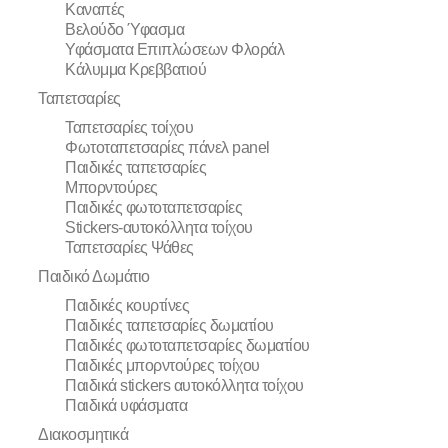
Καναπές
Βελούδο Ύφασμα
Υφάσματα Επιπλώσεων Φλοράλ
Κάλυμμα Κρεββατιού
Ταπετσαρίες
Ταπετσαρίες τοίχου
Φωτοταπετσαρίες πάνελ panel
Παιδικές ταπετσαρίες
Μπορντούρες
Παιδικές φωτοταπετσαρίες
Stickers-αυτοκόλλητα τοίχου
Ταπετσαρίες Ψάθες
Παιδικό Δωμάτιο
Παιδικές κουρτίνες
Παιδικές ταπετσαρίες δωματίου
Παιδικές φωτοταπετσαρίες δωματίου
Παιδικές μπορντούρες τοίχου
Παιδικά stickers αυτοκόλλητα τοίχου
Παιδικά υφάσματα
Διακοσμητικά