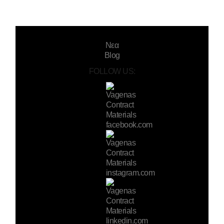
Νεα
Blog
FOLLOW US: