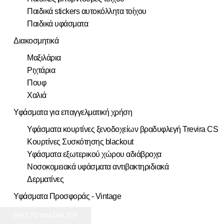
Παιδικά stickers αυτοκόλλητα τοίχου
Παιδικά υφάσματα
Διακοσμητικά
Μαξιλάρια
Ριχτάρια
Πουφ
Χαλιά
Υφάσματα για επαγγελματική χρήση
Υφάσματα κουρτίνες ξενοδοχείων βραδυφλεγή Trevira CS
Κουρτίνες Συσκότησης blackout
Υφάσματα εξωτερικού χώρου αδιάβροχα
Νοσοκομειακά υφάσματα αντιβακτηριδιακά
Δερματίνες
Υφάσματα Προσφοράς - Vintage
ΒΡΕΣ ΤΟ ΥΦΑΣΜΑ ΣΟΥ