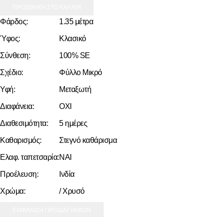
ΠΡΟΣΘΗΚΗ ΣΤΟ ΚΑΛΑΘΙ
Φάρδος:
1.35 μέτρα
Ύφος:
Κλασικό
Σύνθεση:
100% SE
Σχέδιο:
Φύλλο Μικρό
Υφή:
Μεταξωτή
Διαφάνεια:
ΟΧΙ
Διαθεσιμότητα:
5 ημέρες
Καθαρισμός:
Στεγνό καθάρισμα
Ελαφ. ταπετσαρία:
ΝΑΙ
Προέλευση:
Ινδία
Χρώμα:
/ Χρυσό
ΕΜΦΑΝΙΣΗ ΠΡΟΔΙΑΓΡΑΦΩΝ