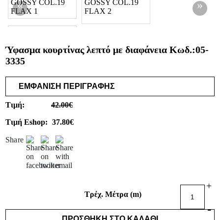
Εστιατόρια
&
Μπαρ
Ύφασμα κουρτίνας λεπτό με διαφάνεια Κωδ.:
05-
Σπα
3335
Κατοικίες
Ξενοδοχεία
ΕΜΦΑΝΙΣΗ ΠΕΡΙΓΡΑΦΗΣ
Σκάφη
Τιμή:
42.00€
ΟΙΚΟΙ
Τιμή Eshop:
37.80€
ΚΑΤΑΣΤΗΜΑΤΑ
ESHOP
Share
ΚΟΥΡΤΙΝΕΣ
ΥΦΑΣΜΑΤΑ
ΕΠΙΠΛΩΣΕΩΝ
+
Τρέχ. Μέτρα (m)
ΤΑΠΕΤΣΑΡΙΕΣ
-
ΠΑΙΔΙΚΟ
ΠΡΟΣΘΗΚΗ ΣΤΟ ΚΑΛΑΘΙ