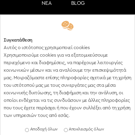
ΝΕΑ
BLOG
ΔΩΜΑΤΙΟ
ΔΙΑΚΟΣΜΗΤΙΚΑ
FOLLOW US:
ΥΦΑΣΜΑΤΑ
ΕΠΑΓΓΕΛΜΑΤΙΚΗΣ
T.:
+30 210 6120277
info @ vagenas.eu
Συγκατάθεση
ΧΡΗΣΗ
Αυτός ο ιστότοπος χρησιμοποιεί cookies
ΠΡΟΣΦΟΡΕΣ
Όροι Χρήσης | Πολιτική Απορρήτου
Χρησιμοποιούμε cookies για να εξατομικεύσουμε
VINTAGE
περιεχόμενο και διαφημίσεις, να παρέχουμε λειτουργίες
ΒΡΕΣ
κοινωνικών μέσων και να αναλύουμε την επισκεψιμότητά
ΤΟ
μας. Μοιραζόμαστε επίσης πληροφορίες σχετικά με τη χρήση
του ιστότοπού μας με τους συνεργάτες μας στα μέσα
ΥΦΑΣΜΑ
ΑΡ.ΓΕΜΗ 000674201000
κοινωνικής δικτύωσης, τη διαφήμιση και την ανάλυση, οι
ΣΟΥ
Copyright © 2019 -
2026
ΒΑΓΕΝΑΣ Α.Ε.,
οποίοι ενδέχεται να τις συνδυάσουν με άλλες πληροφορίες
ΕΠΙΚΟΙΝΩΝΙΑ
All rights reserved
που τους έχετε παράσχει ή που έχουν συλλέξει από τη χρήση
των υπηρεσιών τους από εσάς.
Αποδοχή όλων
Αποκλεισμός όλων