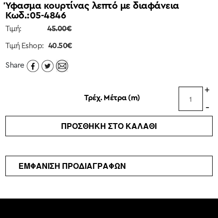
Ύφασμα κουρτίνας λεπτό με διαφάνεια
Εστιατόρια
Κωδ.:
05-4846
&
Τιμή:
45.00€
Μπαρ
Τιμή Eshop:
40.50€
Σπα
Κατοικίες
Share
Ξενοδοχεία
+
Σκάφη
Τρέχ. Μέτρα (m)
-
ΟΙΚΟΙ
ΚΑΤΑΣΤΗΜΑΤΑ
ΠΡΟΣΘΗΚΗ ΣΤΟ ΚΑΛΑΘΙ
ESHOP
ΚΟΥΡΤΙΝΕΣ
ΕΜΦΑΝΙΣΗ ΠΡΟΔΙΑΓΡΑΦΩΝ
ΥΦΑΣΜΑΤΑ
ΕΠΙΠΛΩΣΕΩΝ
ΤΑΠΕΤΣΑΡΙΕΣ
ΠΑΙΔΙΚΟ