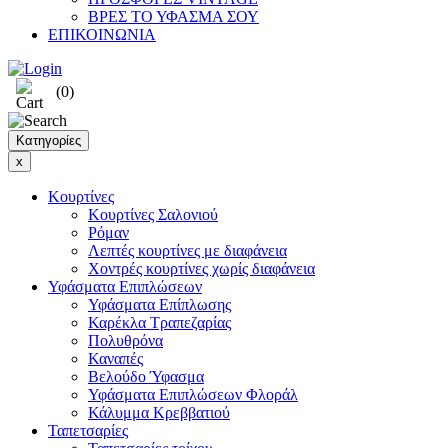
ΒΡΕΣ ΤΟ ΥΦΑΣΜΑ ΣΟΥ
ΕΠΙΚΟΙΝΩΝΙΑ
(0)
Κατηγορίες
x
Κουρτίνες
Κουρτίνες Σαλονιού
Ρόμαν
Λεπτές κουρτίνες με διαφάνεια
Χοντρές κουρτίνες χωρίς διαφάνεια
Υφάσματα Επιπλώσεων
Υφάσματα Επίπλωσης
Καρέκλα Τραπεζαρίας
Πολυθρόνα
Καναπές
Βελούδο Ύφασμα
Υφάσματα Επιπλώσεων Φλοράλ
Κάλυμμα Κρεββατιού
Ταπετσαρίες