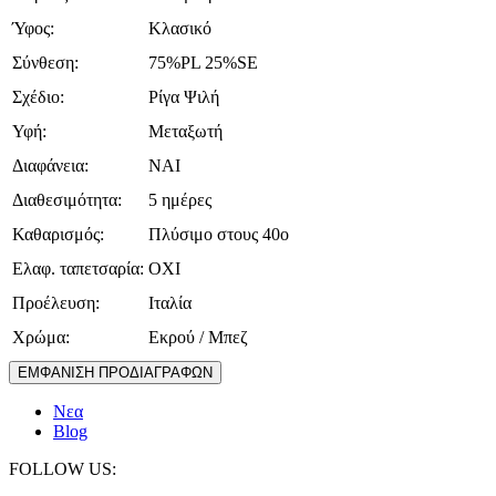
Ύφος:
Κλασικό
Σύνθεση:
75%PL 25%SE
Σχέδιο:
Ρίγα Ψιλή
Υφή:
Μεταξωτή
Διαφάνεια:
ΝΑΙ
Διαθεσιμότητα:
5 ημέρες
Καθαρισμός:
Πλύσιμο στους 40ο
Ελαφ. ταπετσαρία:
ΟΧΙ
Προέλευση:
Ιταλία
Χρώμα:
Εκρού / Μπεζ
ΕΜΦΑΝΙΣΗ ΠΡΟΔΙΑΓΡΑΦΩΝ
Νεα
Blog
FOLLOW US: