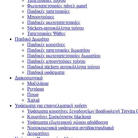
Ταπετσαρίες τοίχου
Φωτοταπετσαρίες πάνελ panel
Παιδικές ταπετσαρίες
Μπορντούρες
Παιδικές φωτοταπετσαρίες
Stickers-αυτοκόλλητα τοίχου
Ταπετσαρίες Ψάθες
Παιδικό Δωμάτιο
Παιδικές κουρτίνες
Παιδικές ταπετσαρίες δωματίου
Παιδικές φωτοταπετσαρίες δωματίου
Παιδικές μπορντούρες τοίχου
Παιδικά stickers αυτοκόλλητα τοίχου
Παιδικά υφάσματα
Διακοσμητικά
Μαξιλάρια
Ριχτάρια
Πουφ
Χαλιά
Υφάσματα για επαγγελματική χρήση
Υφάσματα κουρτίνες ξενοδοχείων βραδυφλεγή Trevira 
Κουρτίνες Συσκότησης blackout
Υφάσματα εξωτερικού χώρου αδιάβροχα
Νοσοκομειακά υφάσματα αντιβακτηριδιακά
Δερματίνες