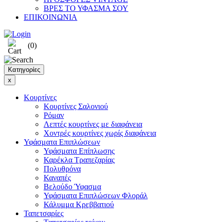
ΒΡΕΣ ΤΟ ΥΦΑΣΜΑ ΣΟΥ
ΕΠΙΚΟΙΝΩΝΙΑ
(0)
Κατηγορίες
x
Κουρτίνες
Κουρτίνες Σαλονιού
Ρόμαν
Λεπτές κουρτίνες με διαφάνεια
Χοντρές κουρτίνες χωρίς διαφάνεια
Υφάσματα Επιπλώσεων
Υφάσματα Επίπλωσης
Καρέκλα Τραπεζαρίας
Πολυθρόνα
Καναπές
Βελούδο Ύφασμα
Υφάσματα Επιπλώσεων Φλοράλ
Κάλυμμα Κρεββατιού
Ταπετσαρίες