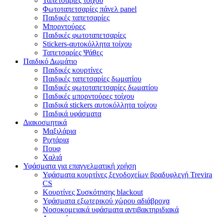
Ταπετσαρίες τοίχου
Φωτοταπετσαρίες πάνελ panel
Παιδικές ταπετσαρίες
Μπορντούρες
Παιδικές φωτοταπετσαρίες
Stickers-αυτοκόλλητα τοίχου
Ταπετσαρίες Ψάθες
Παιδικό Δωμάτιο
Παιδικές κουρτίνες
Παιδικές ταπετσαρίες δωματίου
Παιδικές φωτοταπετσαρίες δωματίου
Παιδικές μπορντούρες τοίχου
Παιδικά stickers αυτοκόλλητα τοίχου
Παιδικά υφάσματα
Διακοσμητικά
Μαξιλάρια
Ριχτάρια
Πουφ
Χαλιά
Υφάσματα για επαγγελματική χρήση
Υφάσματα κουρτίνες ξενοδοχείων βραδυφλεγή Trevira
CS
Κουρτίνες Συσκότησης blackout
Υφάσματα εξωτερικού χώρου αδιάβροχα
Νοσοκομειακά υφάσματα αντιβακτηριδιακά