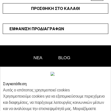
Εστιατόρια
ΠΡΟΣΘΗΚΗ ΣΤΟ ΚΑΛΑΘΙ
&
Μπαρ
Σπα
ΕΜΦΑΝΙΣΗ ΠΡΟΔΙΑΓΡΑΦΩΝ
Κατοικίες
Ξενοδοχεία
Σκάφη
ΟΙΚΟΙ
ΝΕΑ
BLOG
ΚΑΤΑΣΤΗΜΑΤΑ
ESHOP
FOLLOW US:
ΚΟΥΡΤΙΝΕΣ
Συγκατάθεση
ΥΦΑΣΜΑΤΑ
T.:
+30 210 6120277
Αυτός ο ιστότοπος χρησιμοποιεί cookies
ΕΠΙΠΛΩΣΕΩΝ
info @ vagenas.eu
Χρησιμοποιούμε cookies για να εξατομικεύσουμε περιεχόμενο
ΤΑΠΕΤΣΑΡΙΕΣ
και διαφημίσεις, να παρέχουμε λειτουργίες κοινωνικών μέσων
Όροι Χρήσης | Πολιτική Απορρήτου
ΠΑΙΔΙΚΟ
και να αναλύουμε την επισκεψιμότητά μας. Μοιραζόμαστε