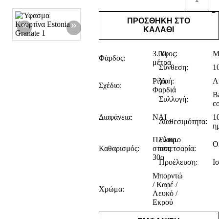
-
ΠΡΟΣΘΗΚΗ ΣΤΟ
ΚΑΛΑΘΙ
3.00
Ύφος:
Μ
Φάρδος:
μέτρα
Σύνθεση:
1
Ρίγα
Υφή:
Λ
Σχέδιο:
Φαρδιά
B
Συλλογή:
co
Διαφάνεια:
ΝΑΙ
1
Διαθεσιμότητα:
η
Πλύσιμο
Ελαφ.
Ο
Καθαρισμός:
στους
ταπετσαρία:
30ο
Προέλευση:
Ι
Μπορντώ
/ Καφέ /
Χρώμα:
Λευκό /
Εκρού