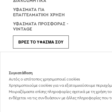
ΔΙΑΚΟΣΜΗΤΙΚΆ
Εστιατόρια
ΥΦΆΣΜΑΤΑ ΓΙΑ
&
ΕΠΑΓΓΕΛΜΑΤΙΚΉ ΧΡΉΣΗ
Μπαρ
ΥΦΆΣΜΑΤΑ ΠΡΟΣΦΟΡΆΣ -
Σπα
VINTAGE
Κατοικίες
Ξενοδοχεία
ΒΡΕΣ ΤΟ ΥΦΑΣΜΑ ΣΟΥ
Σκάφη
ΟΙΚΟΙ
ΚΑΤΑΣΤΗΜΑΤΑ
ESHOP
Συγκατάθεση
ΚΟΥΡΤΙΝΕΣ
Αυτός ο ιστότοπος χρησιμοποιεί cookies
ΥΦΑΣΜΑΤΑ
Χρησιμοποιούμε cookies για να εξατομικεύσουμε περιεχόμ
ΝΕΑ
BLOG
FOLLOW US:
Μοιραζόμαστε επίσης πληροφορίες σχετικά με τη χρήση του
ΕΠΙΠΛΩΣΕΩΝ
ενδέχεται να τις συνδυάσουν με άλλες πληροφορίες που το
ΤΑΠΕΤΣΑΡΙΕΣ
Όροι Χρήσης | Πολιτική Απορρήτου
ΠΑΙΔΙΚΟ