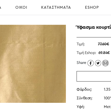
Α
ΟΙΚΟΙ
ΚΑΤΑΣΤΗΜΑΤΑ
ESHOP
Ύφασμα κουρτί
Τιμή:
77.60€
Τιμή Eshop:
69.84€
Share
Φάρδος:
1.3
Σύνθεση:
100
Υφή:
Μετ