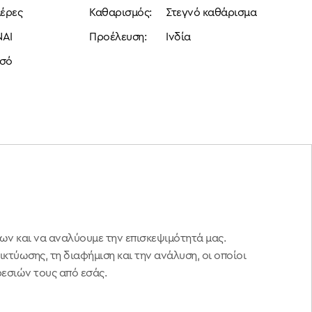
μέρες
Καθαρισμός:
Στεγνό καθάρισμα
ΝΑΙ
Προέλευση:
Ινδία
σό
ων και να αναλύουμε την επισκεψιμότητά μας.
T.:
+30 210 6120277
info @ vagenas.eu
κτύωσης, τη διαφήμιση και την ανάλυση, οι οποίοι
ρεσιών τους από εσάς.