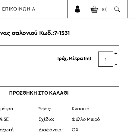
ΕΠΙΚΟΙΝΩΝΙΑ
(0)
νας σαλονιού Κωδ.:
7-1531
+
Τρέχ. Μέτρα (m)
-
ΠΡΟΣΘΗΚΗ ΣΤΟ ΚΑΛΑΘΙ
5 μέτρα
Ύφος:
Κλασικό
% SE
Σχέδιο:
Φύλλο Μικρό
αξωτή
Διαφάνεια:
ΟΧΙ