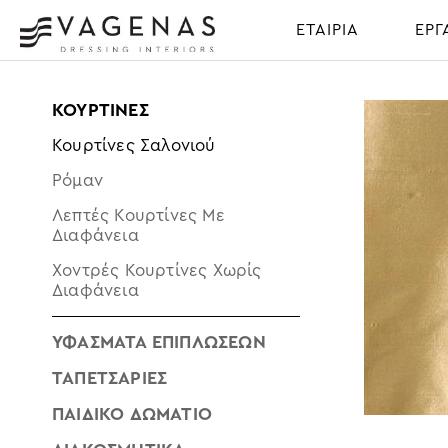
ΕΤΑΙΡΙΑ
ΕΡΓ
ΚΟΥΡΤΊΝΕΣ
ΕΤΑΙΡΙΑ
Κουρτίνες Σαλονιού
ΣΧΕΤΙΚΑ
Ρόμαν
ΜΕ
Λεπτές Κουρτίνες Με
ΕΜΑΣ
Διαφάνεια
ΥΠΗΡΕΣΙΕΣ
Χοντρές Κουρτίνες Χωρίς
ΠΕΛΑΤΕΣ
Διαφάνεια
ΙΣΤΟΛΟΓΙΟ
ΝΕΑ
ΥΦΆΣΜΑΤΑ ΕΠΙΠΛΏΣΕΩΝ
ΕΡΓΑ
ΤΑΠΕΤΣΑΡΊΕΣ
Beach
ΠΑΙΔΙΚΌ ΔΩΜΆΤΙΟ
Clubs