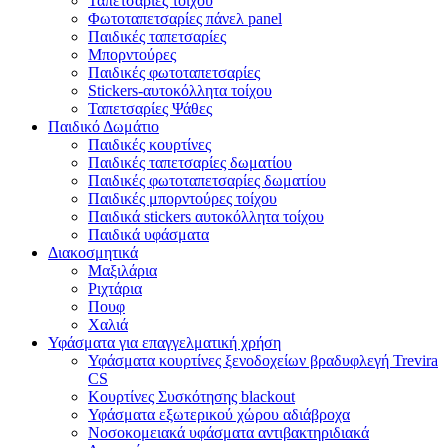
Ταπετσαρίες τοίχου
Φωτοταπετσαρίες πάνελ panel
Παιδικές ταπετσαρίες
Μπορντούρες
Παιδικές φωτοταπετσαρίες
Stickers-αυτοκόλλητα τοίχου
Ταπετσαρίες Ψάθες
Παιδικό Δωμάτιο
Παιδικές κουρτίνες
Παιδικές ταπετσαρίες δωματίου
Παιδικές φωτοταπετσαρίες δωματίου
Παιδικές μπορντούρες τοίχου
Παιδικά stickers αυτοκόλλητα τοίχου
Παιδικά υφάσματα
Διακοσμητικά
Μαξιλάρια
Ριχτάρια
Πουφ
Χαλιά
Υφάσματα για επαγγελματική χρήση
Υφάσματα κουρτίνες ξενοδοχείων βραδυφλεγή Trevira
CS
Κουρτίνες Συσκότησης blackout
Υφάσματα εξωτερικού χώρου αδιάβροχα
Νοσοκομειακά υφάσματα αντιβακτηριδιακά