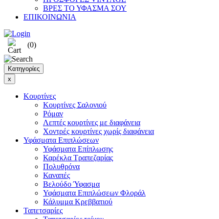
ΒΡΕΣ ΤΟ ΥΦΑΣΜΑ ΣΟΥ
ΕΠΙΚΟΙΝΩΝΙΑ
(0)
Κατηγορίες
x
Κουρτίνες
Κουρτίνες Σαλονιού
Ρόμαν
Λεπτές κουρτίνες με διαφάνεια
Χοντρές κουρτίνες χωρίς διαφάνεια
Υφάσματα Επιπλώσεων
Υφάσματα Επίπλωσης
Καρέκλα Τραπεζαρίας
Πολυθρόνα
Καναπές
Βελούδο Ύφασμα
Υφάσματα Επιπλώσεων Φλοράλ
Κάλυμμα Κρεββατιού
Ταπετσαρίες