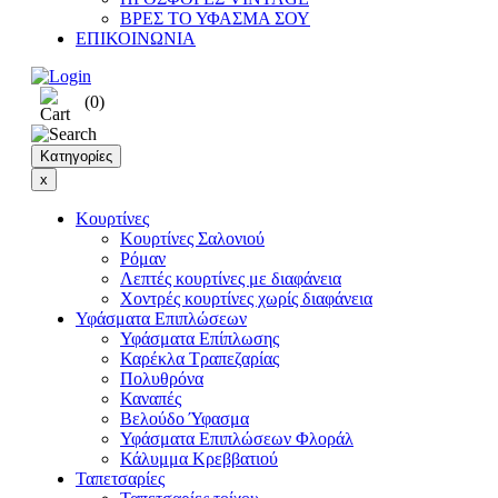
ΒΡΕΣ ΤΟ ΥΦΑΣΜΑ ΣΟΥ
ΕΠΙΚΟΙΝΩΝΙΑ
(0)
Κατηγορίες
x
Κουρτίνες
Κουρτίνες Σαλονιού
Ρόμαν
Λεπτές κουρτίνες με διαφάνεια
Χοντρές κουρτίνες χωρίς διαφάνεια
Υφάσματα Επιπλώσεων
Υφάσματα Επίπλωσης
Καρέκλα Τραπεζαρίας
Πολυθρόνα
Καναπές
Βελούδο Ύφασμα
Υφάσματα Επιπλώσεων Φλοράλ
Κάλυμμα Κρεββατιού
Ταπετσαρίες