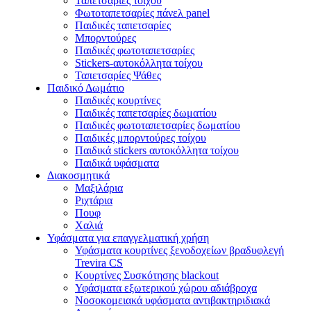
Ταπετσαρίες τοίχου
Φωτοταπετσαρίες πάνελ panel
Παιδικές ταπετσαρίες
Μπορντούρες
Παιδικές φωτοταπετσαρίες
Stickers-αυτοκόλλητα τοίχου
Ταπετσαρίες Ψάθες
Παιδικό Δωμάτιο
Παιδικές κουρτίνες
Παιδικές ταπετσαρίες δωματίου
Παιδικές φωτοταπετσαρίες δωματίου
Παιδικές μπορντούρες τοίχου
Παιδικά stickers αυτοκόλλητα τοίχου
Παιδικά υφάσματα
Διακοσμητικά
Μαξιλάρια
Ριχτάρια
Πουφ
Χαλιά
Υφάσματα για επαγγελματική χρήση
Υφάσματα κουρτίνες ξενοδοχείων βραδυφλεγή
Trevira CS
Κουρτίνες Συσκότησης blackout
Υφάσματα εξωτερικού χώρου αδιάβροχα
Νοσοκομειακά υφάσματα αντιβακτηριδιακά