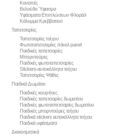
Καναπές
Βελούδο Ύφασμα
Υφάσματα Επιπλώσεων Φλοράλ
Κάλυμμα Κρεββατιού
Ταπετσαρίες
Ταπετσαρίες τοίχου
Φωτοταπετσαρίες πάνελ panel
Παιδικές ταπετσαρίες
Μπορντούρες
Παιδικές φωτοταπετσαρίες
Stickers-αυτοκόλλητα τοίχου
Ταπετσαρίες Ψάθες
Παιδικό Δωμάτιο
Παιδικές κουρτίνες
Παιδικές ταπετσαρίες δωματίου
Παιδικές φωτοταπετσαρίες δωματίου
Παιδικές μπορντούρες τοίχου
Παιδικά stickers αυτοκόλλητα τοίχου
Παιδικά υφάσματα
Διακοσμητικά