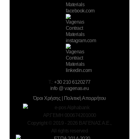
T.:
+30 210 6120277
info @ vagenas.eu
Όροι Χρήσης | Πολιτική Απορρήτου
ΑΡ.ΓΕΜΗ 000674201000
Copyright © 2019 -
2026
ΒΑΓΕΝΑΣ Α.Ε.,
All rights reserved