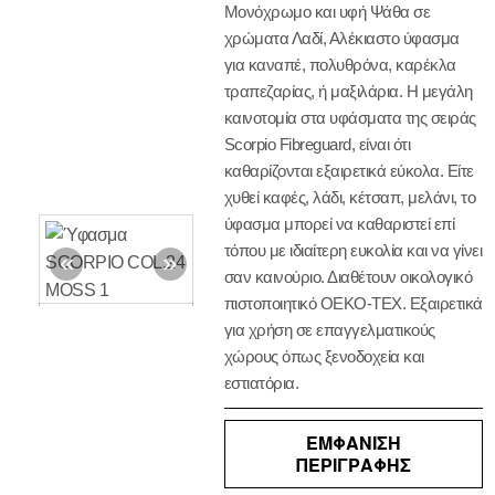
Μονόχρωμο και υφή Ψάθα σε
χρώματα Λαδί, Αλέκιαστο ύφασμα
για καναπέ, πολυθρόνα, καρέκλα
τραπεζαρίας, ή μαξιλάρια. Η μεγάλη
καινοτομία στα υφάσματα της σειράς
Scorpio Fibreguard, είναι ότι
καθαρίζονται εξαιρετικά εύκολα. Είτε
χυθεί καφές, λάδι, κέτσαπ, μελάνι, το
ύφασμα μπορεί να καθαριστεί επί
τόπου με ιδιαίτερη ευκολία και να γίνει
σαν καινούριο. Διαθέτουν οικολογικό
πιστοποιητικό OEKO-TEX. Εξαιρετικά
για χρήση σε επαγγελματικούς
χώρους όπως ξενοδοχεία και
εστιατόρια.
ΕΜΦΑΝΙΣΗ
ΠΕΡΙΓΡΑΦΗΣ