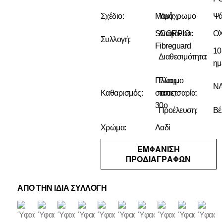
Σχέδιο:
Μονόχρωμο
Υφή:
Ψ
SCORPIO
Διαφάνεια:
ΟΧ
Συλλογή:
Fibreguard
10
Διαθεσιμότητα:
ημ
Πλύσιμο
Ελαφ.
ΝΑ
Καθαρισμός:
στους
ταπετσαρία:
30ο
Προέλευση:
Βέ
Χρώμα:
Λαδί
ΕΜΦΑΝΙΣΗ
ΠΡΟΔΙΑΓΡΑΦΩΝ
ΑΠΟ ΤΗΝ ΙΔΙΑ ΣΥΛΛΟΓΗ