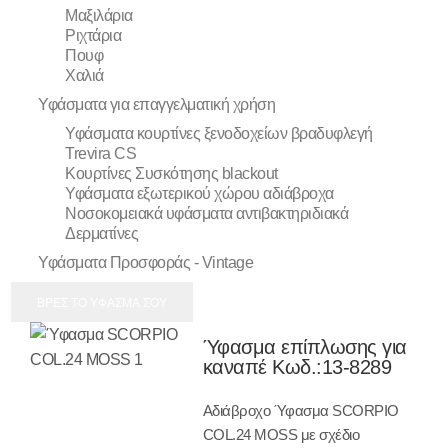
Μαξιλάρια
Ριχτάρια
Πουφ
Χαλιά
Υφάσματα για επαγγελματική χρήση
Υφάσματα κουρτίνες ξενοδοχείων βραδυφλεγή
Trevira CS
Κουρτίνες Συσκότησης blackout
Υφάσματα εξωτερικού χώρου αδιάβροχα
Νοσοκομειακά υφάσματα αντιβακτηριδιακά
Δερματίνες
Υφάσματα Προσφοράς - Vintage
ΒΡΕΣ ΤΟ ΥΦΑΣΜΑ ΣΟΥ
Ύφασμα επίπλωσης για
καναπέ Κωδ.:
13-8289
Αδιάβροχο Ύφασμα SCORPIO
COL.24 MOSS με σχέδιο