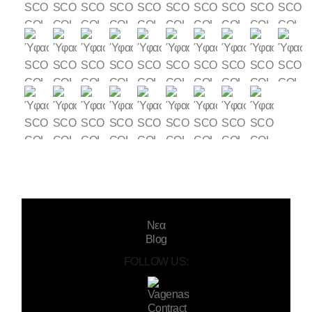
Νεα
Blog
FOLLOW US: