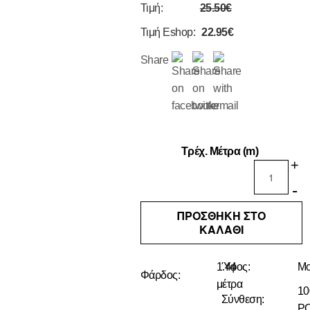
Τιμή:
25.50€
Τιμή Eshop:
22.95€
Share
Τρέχ. Μέτρα (m)
+
-
ΠΡΟΣΘΗΚΗ ΣΤΟ
ΚΑΛΑΘΙ
1.44
Ύφος:
Μο
Φάρδος:
μέτρα
1
Σύνθεση:
P