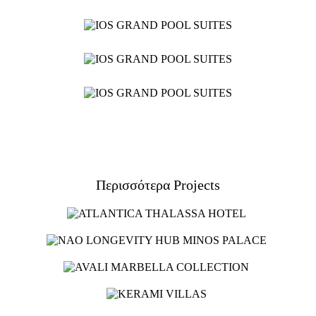
Εστιατόρια
&
Μπαρ
Σπα
Κατοικίες
Ξενοδοχεία
Σκάφη
ΟΙΚΟΙ
ΚΑΤΑΣΤΗΜΑΤΑ
Περισσότερα Projects
ESHOP
ΚΟΥΡΤΙΝΕΣ
ΥΦΑΣΜΑΤΑ
ΕΠΙΠΛΩΣΕΩΝ
ΤΑΠΕΤΣΑΡΙΕΣ
ΠΑΙΔΙΚΟ