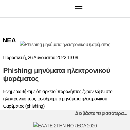
ΕΤΑΙΡΙΑ
ΝΕΑ
ΣΧΕΤΙΚΑ
ΜΕ
Παρασκευή, 26 Αυγούστου 2022 13:09
ΕΜΑΣ
Phishing μηνύματα ηλεκτρονικού
ΥΠΗΡΕΣΙΕΣ
ψαρέματος
ΠΕΛΑΤΕΣ
ΙΣΤΟΛΟΓΙΟ
Ενημερωθήκαμε ότι αρκετοί παραλήπτες έχουν λάβει στο
ΝΕΑ
ηλεκτρονικό τους ταχυδρομείο μηνύματα ηλεκτρονικού
ψαρέματος (phishing)
ΕΡΓΑ
Διαβάστε περισσότερα...
Beach
Clubs