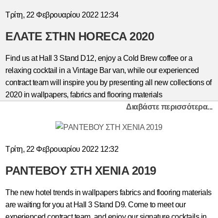
Εστιατόρια
Τρίτη, 22 Φεβρουαρίου 2022 12:34
&
ΕΛΑΤΕ ΣΤΗΝ HORECA 2020
Μπαρ
Σπα
Find us at Hall 3 Stand D12, enjoy a Cold Brew coffee or a
Κατοικίες
relaxing cocktail in a Vintage Bar van, while our experienced
Ξενοδοχεία
contract team will inspire you by presenting all new collections of
Σκάφη
2020 in wallpapers, fabrics and flooring materials
Διαβάστε περισσότερα...
ΟΙΚΟΙ
ΚΑΤΑΣΤΗΜΑΤΑ
ESHOP
Τρίτη, 22 Φεβρουαρίου 2022 12:32
ΚΟΥΡΤΙΝΕΣ
ΥΦΑΣΜΑΤΑ
ΡΑΝΤΕΒΟΥ ΣΤΗ XENIA 2019
ΕΠΙΠΛΩΣΕΩΝ
The new hotel trends in wallpapers fabrics and flooring materials
ΤΑΠΕΤΣΑΡΙΕΣ
are waiting for you at Hall 3 Stand D9. Come to meet our
ΠΑΙΔΙΚΟ
experienced contract team, and enjoy our signature cocktails in