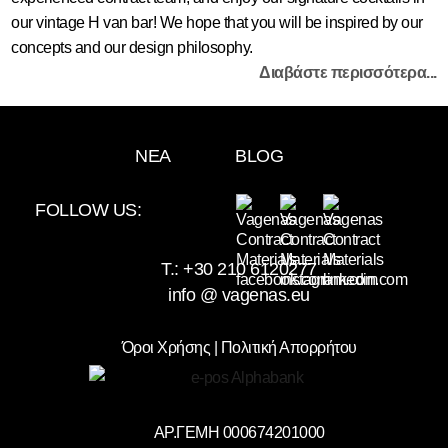
ΔΩΜΑΤΙΟ
our vintage H van bar! We hope that you will be inspired by our
ΔΙΑΚΟΣΜΗΤΙΚΑ
concepts and our design philosophy.
Διαβάστε περισσότερα...
ΥΦΑΣΜΑΤΑ
ΕΠΑΓΓΕΛΜΑΤΙΚΗΣ
ΧΡΗΣΗ
ΝΕΑ
BLOG
ΠΡΟΣΦΟΡΕΣ
VINTAGE
FOLLOW US:
ΒΡΕΣ
ΤΟ
T.:
+30 210 6120277
ΥΦΑΣΜΑ
info @ vagenas.eu
ΣΟΥ
ΕΠΙΚΟΙΝΩΝΙΑ
Όροι Χρήσης | Πολιτική Απορρήτου
ΑΡ.ΓΕΜΗ 000674201000