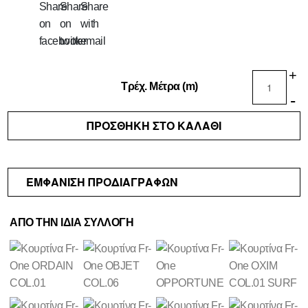
Clubs
Εστιατόρια
&
Μπαρ
+
Τρέχ. Μέτρα (m)
Σπα
-
Κατοικίες
ΠΡΟΣΘΗΚΗ ΣΤΟ ΚΑΛΑΘΙ
Ξενοδοχεία
Σκάφη
ΕΜΦΑΝΙΣΗ ΠΡΟΔΙΑΓΡΑΦΩΝ
ΟΙΚΟΙ
ΚΑΤΑΣΤΗΜΑΤΑ
ΑΠΟ ΤΗΝ ΙΔΙΑ ΣΥΛΛΟΓΗ
ESHOP
ΚΟΥΡΤΙΝΕΣ
ΥΦΑΣΜΑΤΑ
ΕΠΙΠΛΩΣΕΩΝ