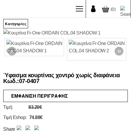
(0)
Κατηγορίες
ΕΤΑΙΡΙΑ
ΣΧΕΤΙΚΑ
ΜΕ
ΕΜΑΣ
Ύφασμα κουρτίνας χοντρό χωρίς διαφάνεια
ΥΠΗΡΕΣΙΕΣ
Κωδ.:
07-0407
ΠΕΛΑΤΕΣ
ΕΜΦΑΝΙΣΗ ΠΕΡΙΓΡΑΦΗΣ
ΙΣΤΟΛΟΓΙΟ
ΝΕΑ
Τιμή:
83.20€
ΕΡΓΑ
Τιμή Eshop:
74.88€
Beach
Share